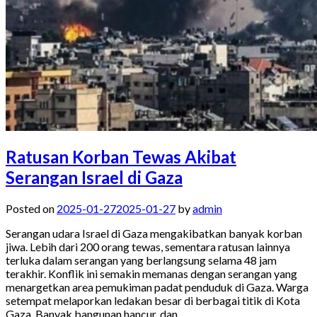
Ratusan Korban Tewas Akibat
Serangan Israel di Gaza
Posted on
2025-01-27
2025-01-27
by
admin
Serangan udara Israel di Gaza mengakibatkan banyak korban
jiwa. Lebih dari 200 orang tewas, sementara ratusan lainnya
terluka dalam serangan yang berlangsung selama 48 jam
terakhir. Konflik ini semakin memanas dengan serangan yang
menargetkan area pemukiman padat penduduk di Gaza. Warga
setempat melaporkan ledakan besar di berbagai titik di Kota
Gaza. Banyak bangunan hancur, dan…