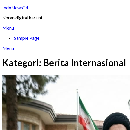
Skip
IndoNews24
to
Koran digital hari ini
content
Menu
Sample Page
Menu
Kategori:
Berita Internasional