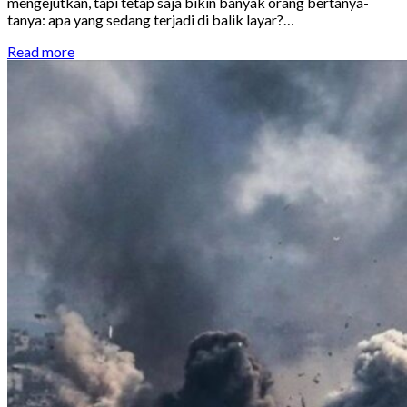
mengejutkan, tapi tetap saja bikin banyak orang bertanya-
tanya: apa yang sedang terjadi di balik layar?…
Read more