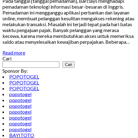
Pada tanggal [tanggal pemadaman], Barclays menghadapi
pemadaman teknologi informasi besar-besaran di Inggris.
Pemadaman ini mengganggu aplikasi perbankan dan layanan
online, membuat pelanggan kesulitan mengakses rekening atau
melakukan transaksi. Masalah ini terjadi tepat pada hari batas
waktu pengajuan pajak. Banyak pelanggan yang merasa
kecewa, karena mereka membutuhkan akses untuk memeriksa
saldo atau menyelesaikan kewajiban perpajakan. Beberapa…
Read more
Cari
Cari
Sponsor By:
POPOTOGEL
POPOTOGEL
POPOTOGEL
popotogel
popotogel
popotogel
popotogel
popotogel
popotogel
popotogel
BAYITOTO