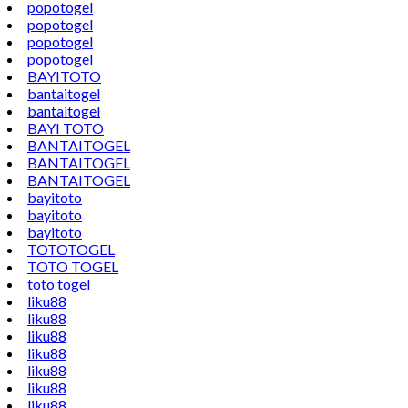
popotogel
popotogel
popotogel
popotogel
BAYITOTO
bantaitogel
bantaitogel
BAYI TOTO
BANTAITOGEL
BANTAITOGEL
BANTAITOGEL
bayitoto
bayitoto
bayitoto
TOTOTOGEL
TOTO TOGEL
toto togel
liku88
liku88
liku88
liku88
liku88
liku88
liku88