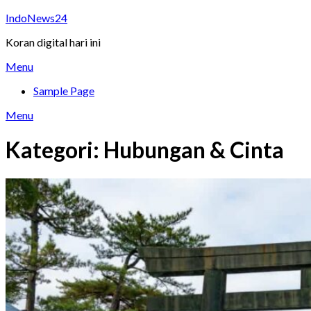
Skip
IndoNews24
to
Koran digital hari ini
content
Menu
Sample Page
Menu
Kategori:
Hubungan & Cinta