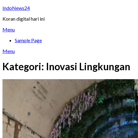
Skip
IndoNews24
to
Koran digital hari ini
content
Menu
Sample Page
Menu
Kategori:
Inovasi Lingkungan