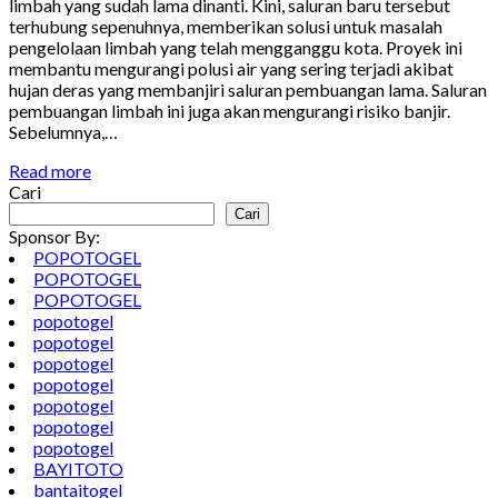
limbah yang sudah lama dinanti. Kini, saluran baru tersebut
terhubung sepenuhnya, memberikan solusi untuk masalah
pengelolaan limbah yang telah mengganggu kota. Proyek ini
membantu mengurangi polusi air yang sering terjadi akibat
hujan deras yang membanjiri saluran pembuangan lama. Saluran
pembuangan limbah ini juga akan mengurangi risiko banjir.
Sebelumnya,…
Read more
Cari
Cari
Sponsor By:
POPOTOGEL
POPOTOGEL
POPOTOGEL
popotogel
popotogel
popotogel
popotogel
popotogel
popotogel
popotogel
BAYITOTO
bantaitogel