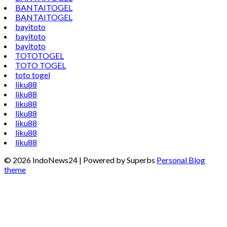
BANTAITOGEL
BANTAITOGEL
bayitoto
bayitoto
bayitoto
TOTOTOGEL
TOTO TOGEL
toto togel
liku88
liku88
liku88
liku88
liku88
liku88
liku88
© 2026 IndoNews24
| Powered by Superbs
Personal Blog
theme