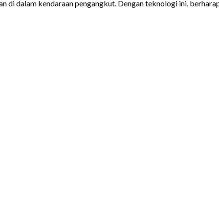
pan di dalam kendaraan pengangkut. Dengan teknologi ini, berhar