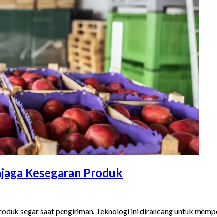
njaga Kesegaran Produk
oduk segar saat pengiriman. Teknologi ini dirancang untuk mempe