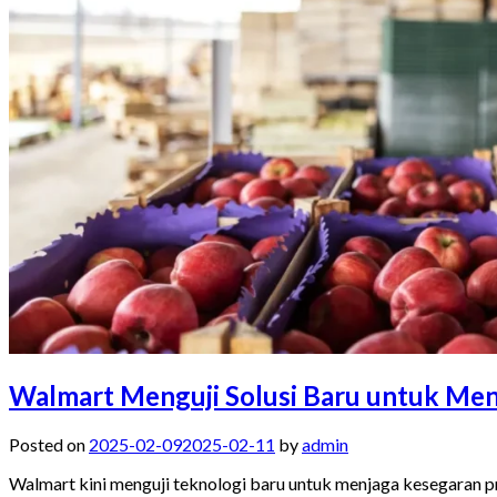
Walmart Menguji Solusi Baru untuk Me
Posted on
2025-02-09
2025-02-11
by
admin
Walmart kini menguji teknologi baru untuk menjaga kesegaran pr