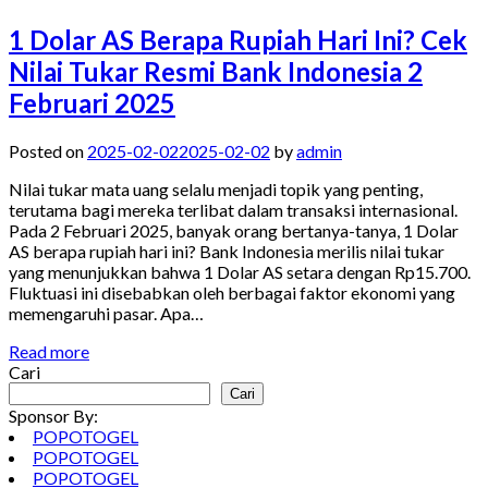
1 Dolar AS Berapa Rupiah Hari Ini? Cek
Nilai Tukar Resmi Bank Indonesia 2
Februari 2025
Posted on
2025-02-02
2025-02-02
by
admin
Nilai tukar mata uang selalu menjadi topik yang penting,
terutama bagi mereka terlibat dalam transaksi internasional.
Pada 2 Februari 2025, banyak orang bertanya-tanya, 1 Dolar
AS berapa rupiah hari ini? Bank Indonesia merilis nilai tukar
yang menunjukkan bahwa 1 Dolar AS setara dengan Rp15.700.
Fluktuasi ini disebabkan oleh berbagai faktor ekonomi yang
memengaruhi pasar. Apa…
Read more
Cari
Cari
Sponsor By:
POPOTOGEL
POPOTOGEL
POPOTOGEL