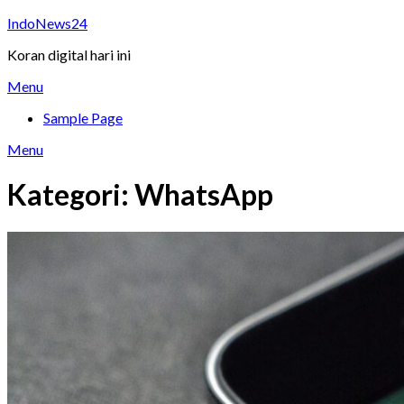
Skip
IndoNews24
to
Koran digital hari ini
content
Menu
Sample Page
Menu
Kategori:
WhatsApp