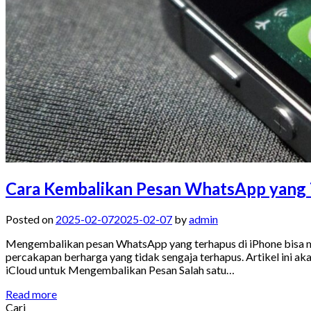
Cara Kembalikan Pesan WhatsApp yang 
Posted on
2025-02-07
2025-02-07
by
admin
Mengembalikan pesan WhatsApp yang terhapus di iPhone bisa m
percakapan berharga yang tidak sengaja terhapus. Artikel ini
iCloud untuk Mengembalikan Pesan Salah satu…
Read more
Cari