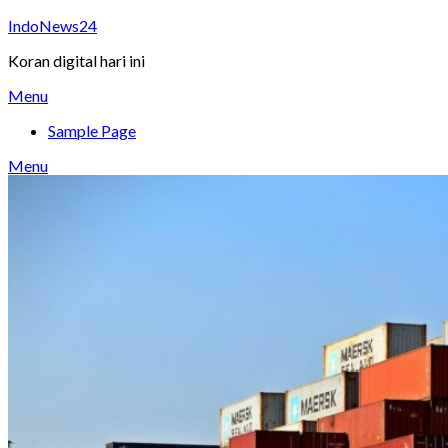
Skip
IndoNews24
to
Koran digital hari ini
content
Menu
Sample Page
Menu